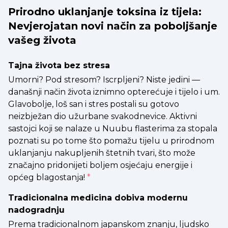
Prirodno uklanjanje toksina iz tijela:
Nevjerojatan novi način za poboljšanje
vašeg života
Tajna života bez stresa
Umorni? Pod stresom? Iscrpljeni? Niste jedini —
današnji način života iznimno opterećuje i tijelo i um.
Glavobolje, loš san i stres postali su gotovo
neizbježan dio užurbane svakodnevice. Aktivni
sastojci koji se nalaze u Nuubu flasterima za stopala
poznati su po tome što pomažu tijelu u prirodnom
uklanjanju nakupljenih štetnih tvari, što može
značajno pridonijeti boljem osjećaju energije i
općeg blagostanja!
*
Tradicionalna medicina dobiva modernu
nadogradnju
Prema tradicionalnom japanskom znanju, ljudsko