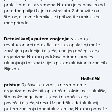
prolaskom testa vremena. Nuubu je napravljen od
prirodnog bilja i biljnih ekstrakata. Zaboravite na
štetne, otrovne kemikalije i prihvatite umirujuću
moć prirode!
Detoksikacija putem znojenja:
Nuubu je
revolucionarni detox flaster za stopala koji može
značajno pridonijeti osjećaju boljeg općeg stanja
organizma. Nuubu podržava prirodni proces
uklanjanja toksina iz tijela putem aktiviranih znojnih
žlijezda.
Holistički
pristup:
Rješavajte uzrok, a ne simptome -
organizam može biti opterećen toksinima iz okoliša,
što može negativno utjecati na opće stanje i
povećati osjećaj stresa. Uz podršku detoksikaciji
putem znojenja i dodatak vitamina, Nuubu pomaže