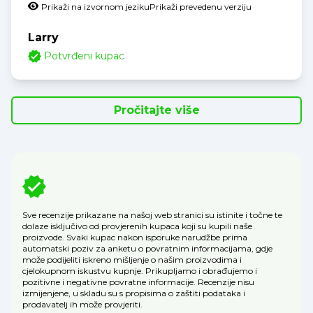
Prikaži na izvornom jeziku
Prikaži prevedenu verziju
Larry
Potvrđeni kupac
Pročitajte više
Sve recenzije prikazane na našoj web stranici su istinite i točne te
dolaze isključivo od provjerenih kupaca koji su kupili naše
proizvode. Svaki kupac nakon isporuke narudžbe prima
automatski poziv za anketu o povratnim informacijama, gdje
može podijeliti iskreno mišljenje o našim proizvodima i
cjelokupnom iskustvu kupnje. Prikupljamo i obrađujemo i
pozitivne i negativne povratne informacije. Recenzije nisu
izmijenjene, u skladu su s propisima o zaštiti podataka i
prodavatelj ih može provjeriti.