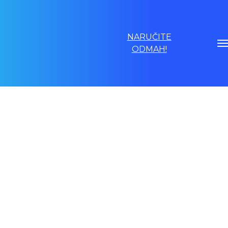
NARUČITE
ODMAH!