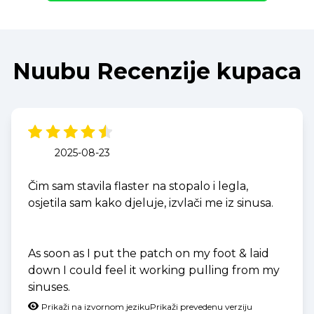
Nuubu Recenzije kupaca
2025-08-23
Čim sam stavila flaster na stopalo i legla,
osjetila sam kako djeluje, izvlači me iz sinusa.
As soon as I put the patch on my foot & laid
down I could feel it working pulling from my
sinuses.
Prikaži na izvornom jeziku
Prikaži prevedenu verziju